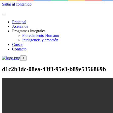
Saltar al contenido
Principal
Acerca de
Programas Integrales
Florecimiento Humano
Inteligencia y emoción
Cursos
Contacto
X
d1c2b3dc-08ea-43f3-95e3-b89e5356869b